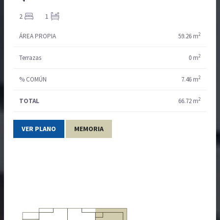
2
1
2
ÁREA PROPIA
59.26 m
2
Terrazas
0 m
2
% COMÚN
7.46 m
2
TOTAL
66.72 m
VER PLANO
MEMORIA