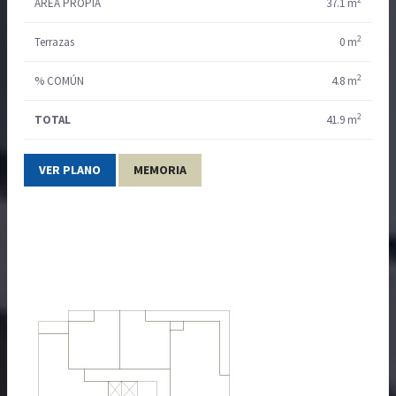
ÁREA PROPIA
37.1 m
2
Terrazas
0 m
2
% COMÚN
4.8 m
2
TOTAL
41.9 m
VER PLANO
MEMORIA