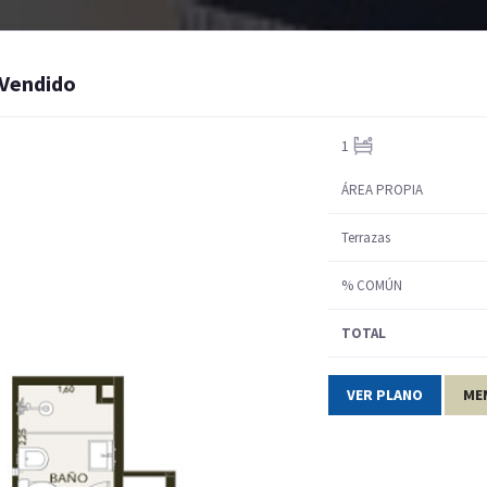
 Vendido
INICIO
QUIENES SOMOS
PROYECTOS
VENTA
1
ÁREA PROPIA
Terrazas
% COMÚN
TOTAL
VER PLANO
ME