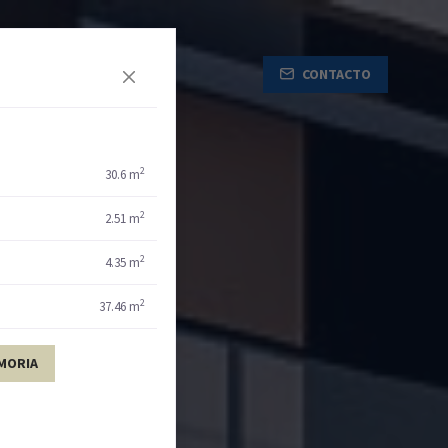
CONTACTO
2
30.6 m
2
2.51 m
2
4.35 m
2
37.46 m
MORIA