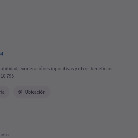
44
bilidad, exoneraciónes inpositivas y otros beneficios
 18.795
ría
Ubicación
 artes