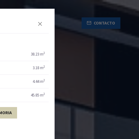
CONTACTO
2
38.23 m
2
3.18 m
2
4.44 m
2
45.85 m
MORIA