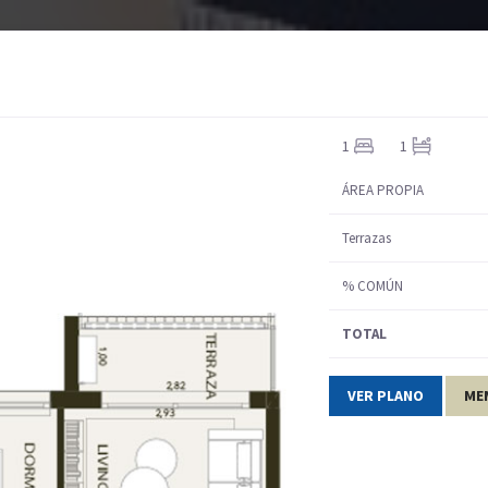
INICIO
QUIENES SOMOS
PROYECTOS
VENTA
1
1
ÁREA PROPIA
Terrazas
% COMÚN
TOTAL
VER PLANO
ME