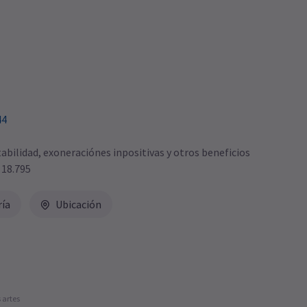
44
bilidad, exoneraciónes inpositivas y otros beneficios
 18.795
ría
Ubicación
 artes