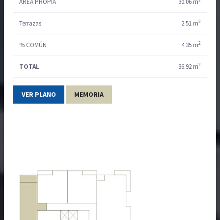
ÁREA PROPIA
30.06 m
2
Terrazas
2.51 m
2
% COMÚN
4.35 m
2
TOTAL
36.92 m
VER PLANO
MEMORIA