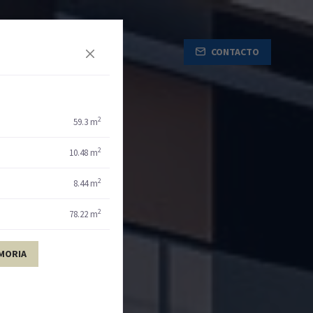
CONTACTO
2
59.3 m
2
10.48 m
2
8.44 m
2
78.22 m
MORIA