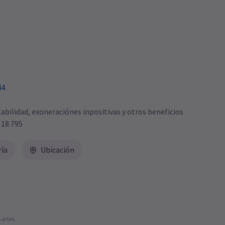
44
bilidad, exoneraciónes inpositivas y otros beneficios
 18.795
ría
Ubicación
 artes