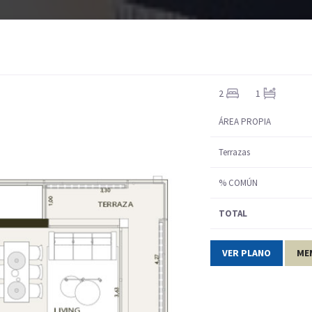
INICIO
QUIENES SOMOS
PROYECTOS
VENTA
2
1
ÁREA PROPIA
Terrazas
% COMÚN
TOTAL
VER PLANO
ME