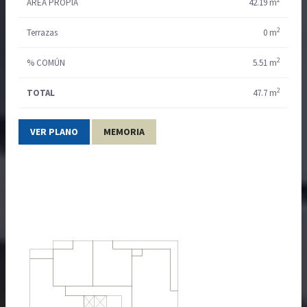
ÁREA PROPIA
42.19 m
2
Terrazas
0 m
2
% COMÚN
5.51 m
2
TOTAL
47.7 m
VER PLANO
MEMORIA